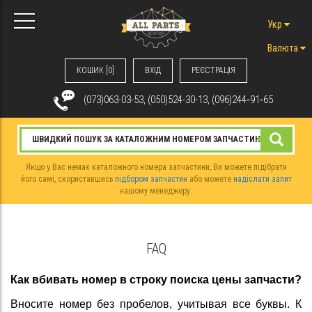
Укр
Валюта
КОШИК [0]
ВХIД
РЕЄСТРАЦІЯ
(073)063-03-53, (050)524-30-13, (096)244‑91‑65
Якщо у Вас немає каталожного номера запчастини, Ви можете підібрати
його самі, скориставшись
підбором запчастин
або можете
надіслати запит
нашому менеджеру.
FAQ
Как вбивать номер в строку поиска цены запчасти?
Вносите номер без пробелов, учитывая все буквы. К