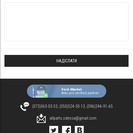
Ford-Market
Avto.pro verified partner
(073)063-03-53, (050)524-30-13, (096)244‑91‑65
allparts.odessa@gmail.com