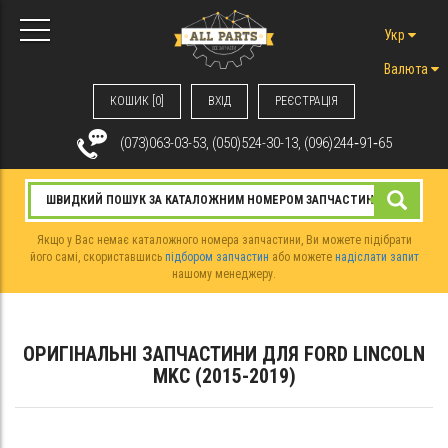
Укр
Валюта
КОШИК [0]
ВХIД
РЕЄСТРАЦІЯ
(073)063-03-53, (050)524-30-13, (096)244‑91‑65
Якщо у Вас немає каталожного номера запчастини, Ви можете підібрати
його самі, скориставшись
підбором запчастин
або можете
надіслати запит
нашому менеджеру.
ОРИГІНАЛЬНІ ЗАПЧАСТИНИ ДЛЯ FORD LINCOLN
MKC (2015-2019)