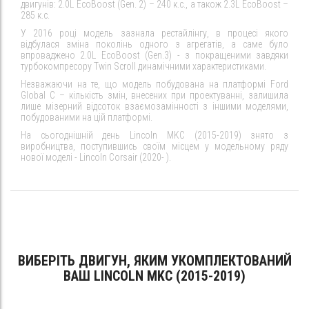
двигунів: 2.0L EcoBoost (Gen. 2) – 240 к.с., а також 2.3L EcoBoost –
285 к.с.
У 2016 році модель зазнала рестайлінгу, в процесі якого
відбулася зміна поколінь одного з агрегатів, а саме було
впроваджено 2.0L EcoBoost (Gen.3) - з покращеними завдяки
турбокомпресору Twin Scroll динамічними характеристиками.
Незважаючи на те, що модель побудована на платформі Ford
Global C – кількість змін, внесених при проектуванні, залишила
лише мізерний відсоток взаємозамінності з іншими моделями,
побудованими на цій платформі.
На сьогоднішній день Lincoln MKC (2015-2019) знято з
виробництва, поступившись своїм місцем у модельному ряду
нової моделі - Lincoln Corsair (2020- ).
ВИБЕРІТЬ ДВИГУН, ЯКИМ УКОМПЛЕКТОВАНИЙ
ВАШ LINCOLN MKC (2015-2019)