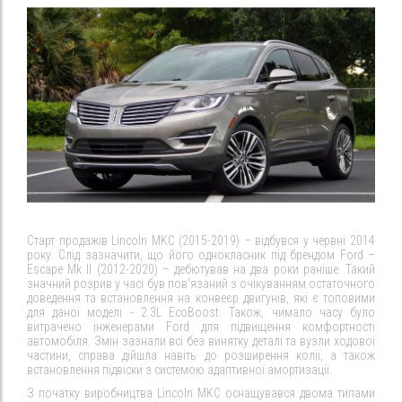
Старт продажів Lincoln MKC (2015-2019) – відбувся у червні 2014
року. Слід зазначити, що його однокласник під брендом Ford –
Escape Mk II (2012-2020) – дебютував на два роки раніше. Такий
значний розрив у часі був пов'язаний з очікуванням остаточного
доведення та встановлення на конвеєр двигунів, які є топовими
для даної моделі - 2.3L EcoBoost. Також, чимало часу було
витрачено інженерами Ford для підвищення комфортності
автомобіля. Змін зазнали всі без винятку деталі та вузли ходової
частини, справа дійшла навіть до розширення колії, а також
встановлення підвіски з системою адаптивної амортизації.
З початку виробництва Lincoln MKC оснащувався двома типами