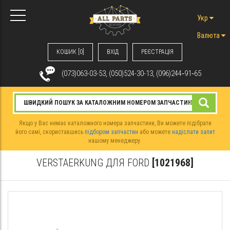
Укр
Валюта
КОШИК [0]
ВХIД
РЕЄСТРАЦІЯ
(073)063-03-53, (050)524-30-13, (096)244‑91‑65
Якщо у Вас немає каталожного номера запчастини, Ви можете підібрати
його самі, скориставшись
підбором запчастин
або можете
надіслати запит
нашому менеджеру.
VERSTAERKUNG ДЛЯ FORD
[1021968]