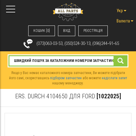
Укр
Валюта
КОШИК [0]
ВХIД
РЕЄСТРАЦІЯ
(073)063-03-53, (050)524-30-13, (096)244‑91‑65
Якщо у Вас немає каталожного номера запчастини, Ви можете підібрати
його самі, скориставшись
підбором запчастин
або можете
надіслати запит
нашому менеджеру.
ERS. DURCH 4104650 ДЛЯ FORD
[1022025]