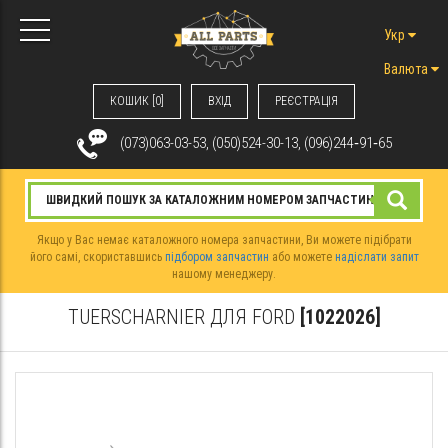
Укр
Валюта
КОШИК [0]
ВХIД
РЕЄСТРАЦІЯ
(073)063-03-53, (050)524-30-13, (096)244‑91‑65
Якщо у Вас немає каталожного номера запчастини, Ви можете підібрати
його самі, скориставшись
підбором запчастин
або можете
надіслати запит
нашому менеджеру.
TUERSCHARNIER ДЛЯ FORD
[1022026]