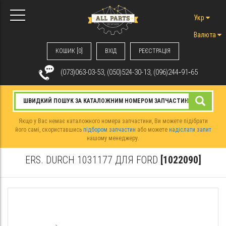
Укр
Валюта
КОШИК [0]
ВХIД
РЕЄСТРАЦІЯ
(073)063-03-53, (050)524-30-13, (096)244‑91‑65
Якщо у Вас немає каталожного номера запчастини, Ви можете підібрати
його самі, скориставшись
підбором запчастин
або можете
надіслати запит
нашому менеджеру.
ERS. DURCH 1031177 ДЛЯ FORD
[1022090]