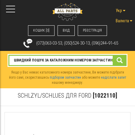
Укр
Валюта
КОШИК [0]
ВХIД
РЕЄСТРАЦІЯ
(073)063-03-53, (050)524-30-13, (096)244‑91‑65
Якщо у Вас немає каталожного номера запчастини, Ви можете підібрати
його самі, скориставшись
підбором запчастин
або можете
надіслати запит
нашому менеджеру.
SCHLZYL/SCHLUES ДЛЯ FORD
[1022110]