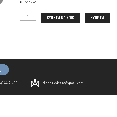
в Корзине.
КУПИТИ В 1 КЛІК
КУПИТИ
er
96)244‑91‑65
allparts.odessa@gmail.com