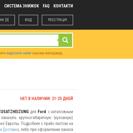
М
СИСТЕМА ЗНИЖОК
FAQ
КОНТАКТИ
К [0]
ВХIД
РЕЄСТРАЦІЯ
жете
надіслати запит
нашому менеджеру.
НЕТ В НАЛИЧИИ: 21-25 ДНЕЙ
ZUSATZHEIZUNG
для
Ford
с каталожным
заказать крупногабаритную (кузовную)
и из Европы. Подробнее с прайс-листом на
и Доставка
, либо при оформлении заказа