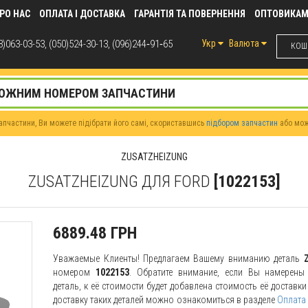
РО НАС
ОПЛАТА І ДОСТАВКА
ГАРАНТІЯ ТА ПОВЕРНЕННЯ
ОПТОВИКА
)063-03-53, (050)524-30-13, (096)244‑91‑65
Укр
Валюта
КОШИ
пчастини, Ви можете підібрати його самі, скориставшись
підбором запчастин
або мо
ZUSATZHEIZUNG
ZUSATZHEIZUNG ДЛЯ FORD
[1022153]
6889.48 ГРН
Уважаемые Клиенты! Предлагаем Вашему вниманию деталь
номером
1022153
. Обратите внимание, если Вы намерены 
деталь, к её стоимости будет добавлена стоимость её доставк
доставку таких деталей можно ознакомиться в разделе
Оплата 