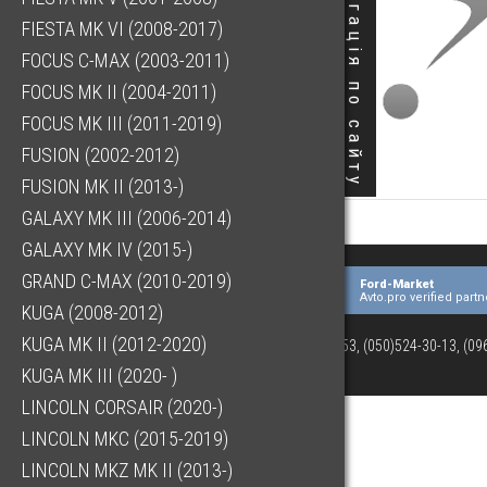
Навігація по сайту
FIESTA MK VI (2008-2017)
FOCUS C-MAX (2003-2011)
FOCUS MK II (2004-2011)
FOCUS MK III (2011-2019)
FUSION (2002-2012)
FUSION MK II (2013-)
GALAXY MK III (2006-2014)
GALAXY MK IV (2015-)
GRAND C-MAX (2010-2019)
Ford-Market
Avto.pro verified partn
KUGA (2008-2012)
KUGA MK II (2012-2020)
(073)063-03-53, (050)524-30-13, (0
KUGA MK III (2020- )
LINCOLN CORSAIR (2020-)
LINCOLN MKC (2015-2019)
LINCOLN MKZ MK II (2013-)