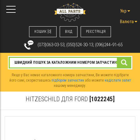
Укр
Валюта
КОШИК [0]
ВХIД
РЕЄСТРАЦІЯ
(073)063-03-53, (050)524-30-13, (096)244‑91‑65
Якщо у Вас немає каталожного номера запчастини, Ви можете підібрати
його самі, скориставшись
підбором запчастин
або можете
надіслати запит
нашому менеджеру.
HITZESCHILD ДЛЯ FORD
[1022245]