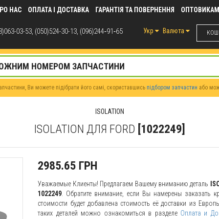
РО НАС
ОПЛАТА І ДОСТАВКА
ГАРАНТІЯ ТА ПОВЕРНЕННЯ
ОПТОВИКА
)063-03-53, (050)524-30-13, (096)244‑91‑65
Укр
Валюта
КОШИ
пчастини, Ви можете підібрати його самі, скориставшись
підбором запчастин
або мо
ISOLATION
ISOLATION ДЛЯ FORD
[1022249]
2985.65 ГРН
Уважаемые Клиенты! Предлагаем Вашему вниманию деталь
IS
1022249
. Обратите внимание, если Вы намерены заказать кр
стоимости будет добавлена стоимость её доставки из Европы
таких деталей можно ознакомиться в разделе
Оплата и До