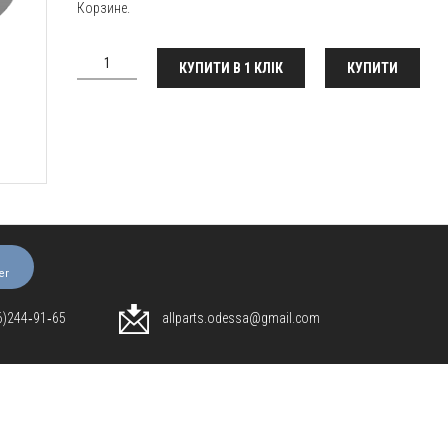
Корзине.
КУПИТИ В 1 КЛІК
КУПИТИ
er
96)244‑91‑65
allparts.odessa@gmail.com