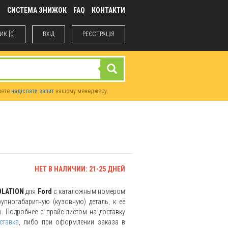
М
СИСТЕМА ЗНИЖОК
FAQ
КОНТАКТИ
К [0]
ВХIД
РЕЄСТРАЦІЯ
жете
надіслати запит
нашому менеджеру.
НЕТ В НАЛИЧИИ: 21-25 ДНЕЙ
OLATION
для
Ford
с каталожным номером
упногабаритную (кузовную) деталь, к её
. Подробнее с прайс-листом на доставку
ставка
, либо при оформлении заказа в