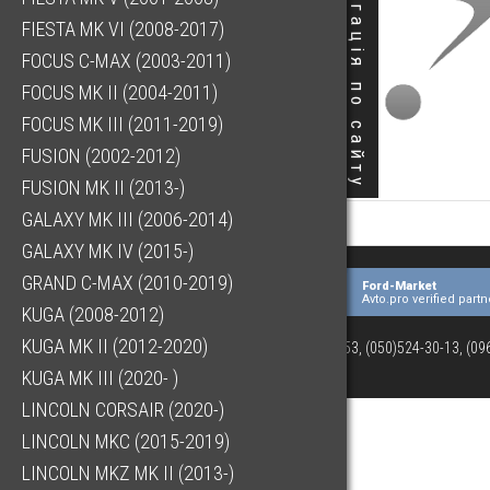
Навігація по сайту
FIESTA MK VI (2008-2017)
FOCUS C-MAX (2003-2011)
FOCUS MK II (2004-2011)
FOCUS MK III (2011-2019)
FUSION (2002-2012)
FUSION MK II (2013-)
GALAXY MK III (2006-2014)
GALAXY MK IV (2015-)
GRAND C-MAX (2010-2019)
Ford-Market
Avto.pro verified partn
KUGA (2008-2012)
KUGA MK II (2012-2020)
(073)063-03-53, (050)524-30-13, (0
KUGA MK III (2020- )
LINCOLN CORSAIR (2020-)
LINCOLN MKC (2015-2019)
LINCOLN MKZ MK II (2013-)