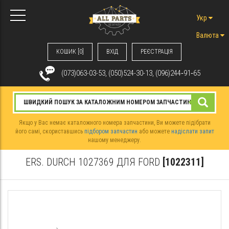
Укр
Валюта
КОШИК [0]
ВХIД
РЕЄСТРАЦІЯ
(073)063-03-53, (050)524-30-13, (096)244‑91‑65
Якщо у Вас немає каталожного номера запчастини, Ви можете підібрати
його самі, скориставшись
підбором запчастин
або можете
надіслати запит
нашому менеджеру.
ERS. DURCH 1027369 ДЛЯ FORD
[1022311]