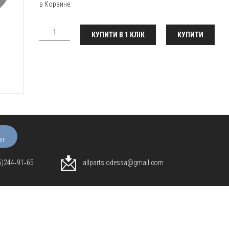
в Корзине.
КУПИТИ В 1 КЛІК
КУПИТИ
er
96)244‑91‑65
allparts.odessa@gmail.com