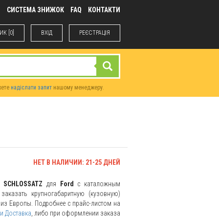
М
СИСТЕМА ЗНИЖОК
FAQ
КОНТАКТИ
К [0]
ВХIД
РЕЄСТРАЦІЯ
жете
надіслати запит
нашому менеджеру.
НЕТ В НАЛИЧИИ: 21-25 ДНЕЙ
ль
SCHLOSSATZ
для
Ford
с каталожным
заказать крупногабаритную (кузовную)
и из Европы. Подробнее с прайс-листом на
и Доставка
, либо при оформлении заказа