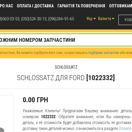
РО НАС
ОПЛАТА І ДОСТАВКА
ГАРАНТІЯ ТА ПОВЕРНЕННЯ
ОПТОВИКА
)063-03-53, (050)524-30-13, (096)244‑91‑65
Укр
Валюта
КОШИ
пчастини, Ви можете підібрати його самі, скориставшись
підбором запчастин
або мо
SCHLOSSATZ
SCHLOSSATZ ДЛЯ FORD
[1022332]
0.00 ГРН
Уважаемые Клиенты! Предлагаем Вашему вниманию дета
номером
1022332
. Обратите внимание, если Вы намерены 
деталь, к её стоимости будет добавлена стоимость её доставк
доставку таких деталей можно ознакомиться в разделе
Оплата 