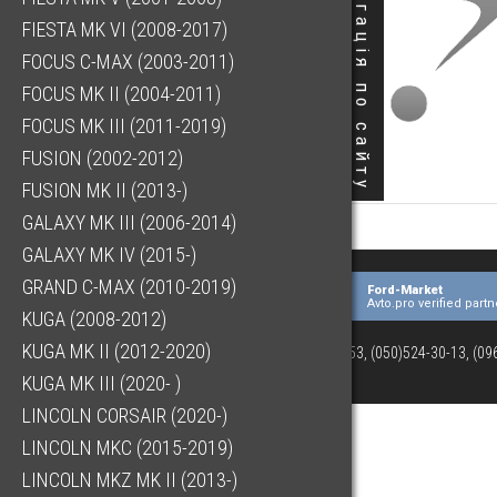
Навігація по сайту
FIESTA MK VI (2008-2017)
FOCUS C-MAX (2003-2011)
FOCUS MK II (2004-2011)
FOCUS MK III (2011-2019)
FUSION (2002-2012)
FUSION MK II (2013-)
GALAXY MK III (2006-2014)
GALAXY MK IV (2015-)
GRAND C-MAX (2010-2019)
Ford-Market
Avto.pro verified partn
KUGA (2008-2012)
KUGA MK II (2012-2020)
(073)063-03-53, (050)524-30-13, (0
KUGA MK III (2020- )
LINCOLN CORSAIR (2020-)
LINCOLN MKC (2015-2019)
LINCOLN MKZ MK II (2013-)