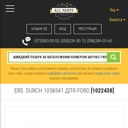
Укр
Валюта
КОШИК [0]
ВХIД
РЕЄСТРАЦІЯ
(073)063-03-53, (050)524-30-13, (096)244‑91‑65
Якщо у Вас немає каталожного номера запчастини, Ви можете підібрати
його самі, скориставшись
підбором запчастин
або можете
надіслати запит
нашому менеджеру.
ERS. DURCH 1058541 ДЛЯ FORD
[1022438]