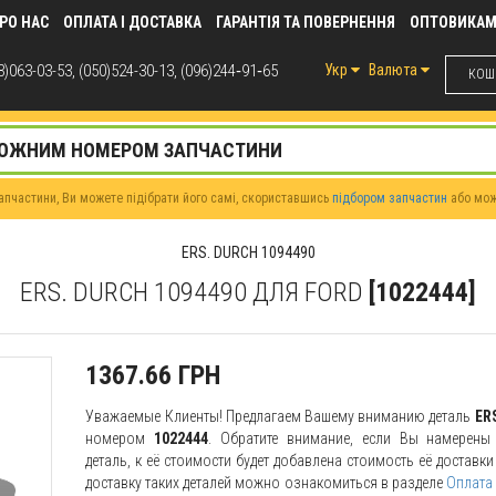
РО НАС
ОПЛАТА І ДОСТАВКА
ГАРАНТІЯ ТА ПОВЕРНЕННЯ
ОПТОВИКА
)063-03-53, (050)524-30-13, (096)244‑91‑65
Укр
Валюта
КОШИ
пчастини, Ви можете підібрати його самі, скориставшись
підбором запчастин
або мо
ERS. DURCH 1094490
ERS. DURCH 1094490 ДЛЯ FORD
[1022444]
1367.66 ГРН
Уважаемые Клиенты! Предлагаем Вашему вниманию деталь
ER
номером
1022444
. Обратите внимание, если Вы намерены 
деталь, к её стоимости будет добавлена стоимость её доставк
доставку таких деталей можно ознакомиться в разделе
Оплата 