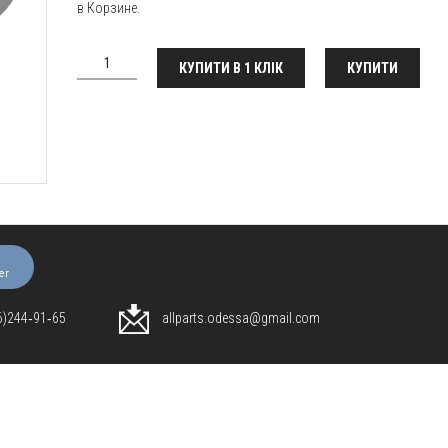
в Корзине.
КУПИТИ В 1 КЛІК
КУПИТИ
er
96)244‑91‑65
allparts.odessa@gmail.com