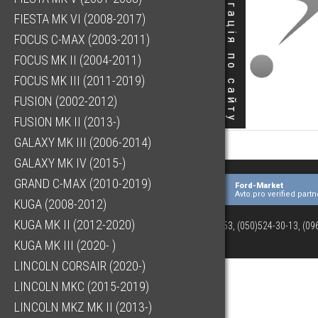
Навігація по сайту
FIESTA MK VI (2008-2017)
FOCUS C-MAX (2003-2011)
FOCUS MK II (2004-2011)
FOCUS MK III (2011-2019)
FUSION (2002-2012)
FUSION MK II (2013-)
GALAXY MK III (2006-2014)
GALAXY MK IV (2015-)
GRAND C-MAX (2010-2019)
Ford-Market
Avto.pro verified partn
KUGA (2008-2012)
KUGA MK II (2012-2020)
(073)063-03-53, (050)524-30-13, (0
KUGA MK III (2020- )
LINCOLN CORSAIR (2020-)
LINCOLN MKC (2015-2019)
LINCOLN MKZ MK II (2013-)