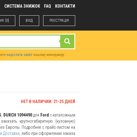
М
СИСТЕМА ЗНИЖОК
FAQ
КОНТАКТИ
К [0]
ВХIД
РЕЄСТРАЦІЯ
жете
надіслати запит
нашому менеджеру.
НЕТ В НАЛИЧИИ: 21-25 ДНЕЙ
S. DURCH 1094490
для
Ford
с каталожным
заказать крупногабаритную (кузовную)
и из Европы. Подробнее с прайс-листом на
и Доставка
, либо при оформлении заказа