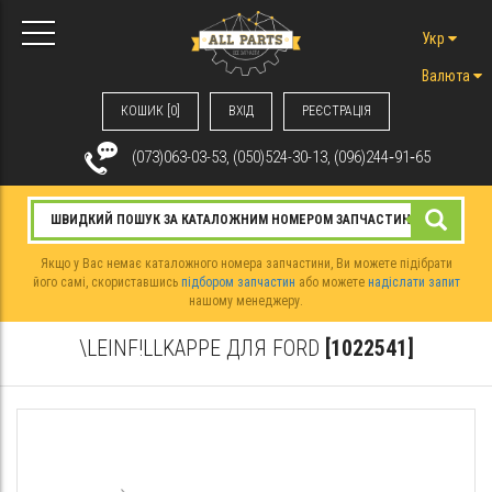
Укр
Валюта
КОШИК [0]
ВХIД
РЕЄСТРАЦІЯ
(073)063-03-53, (050)524-30-13, (096)244‑91‑65
Якщо у Вас немає каталожного номера запчастини, Ви можете підібрати
його самі, скориставшись
підбором запчастин
або можете
надіслати запит
нашому менеджеру.
\LEINF!LLKAPPE ДЛЯ FORD
[1022541]