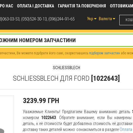
РО НАС
ОПЛАТА І ДОСТАВКА
ГАРАНТІЯ ТА ПОВЕРНЕННЯ
ОПТОВИКА
)063-03-53, (050)524-30-13, (096)244‑91‑65
Укр
Валюта
КОШИ
пчастини, Ви можете підібрати його самі, скориставшись
підбором запчастин
або мо
SCHLIESSBLECH
SCHLIESSBLECH ДЛЯ FORD
[1022643]
3239.99 ГРН
Уважаемые Клиенты! Предлагаем Вашему вниманию деталь
номером
1022643
. Обратите внимание, если Вы намерены 
деталь, к её стоимости будет добавлена стоимость её доставк
доставку таких деталей можно ознакомиться в разделе
Оплата 