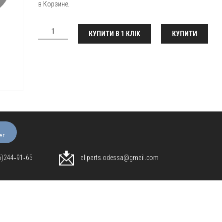
в Корзине.
КУПИТИ В 1 КЛІК
КУПИТИ
er
96)244‑91‑65
allparts.odessa@gmail.com