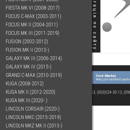
Навігація по сайту
FIESTA MK VI (2008-2017)
FOCUS C-MAX (2003-2011)
FOCUS MK II (2004-2011)
FOCUS MK III (2011-2019)
FUSION (2002-2012)
FUSION MK II (2013-)
GALAXY MK III (2006-2014)
GALAXY MK IV (2015-)
GRAND C-MAX (2010-2019)
Ford-Market
Avto.pro verified partn
KUGA (2008-2012)
KUGA MK II (2012-2020)
(073)063-03-53, (050)524-30-13, (0
KUGA MK III (2020- )
LINCOLN CORSAIR (2020-)
LINCOLN MKC (2015-2019)
LINCOLN MKZ MK II (2013-)