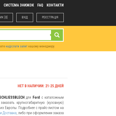
М
СИСТЕМА ЗНИЖОК
FAQ
КОНТАКТИ
К [0]
ВХIД
РЕЄСТРАЦІЯ
жете
надіслати запит
нашому менеджеру.
НЕТ В НАЛИЧИИ: 21-25 ДНЕЙ
SCHLIESSBLECH
для
Ford
с каталожным
заказать крупногабаритную (кузовную)
и из Европы. Подробнее с прайс-листом на
и Доставка
, либо при оформлении заказа