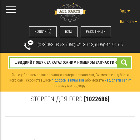
Укр
Валюта
КОШИК [0]
ВХIД
РЕЄСТРАЦІЯ
(073)063-03-53, (050)524-30-13, (096)244‑91‑65
Якщо у Вас немає каталожного номера запчастини, Ви можете підібрати
його самі, скориставшись
підбором запчастин
або можете
надіслати запит
нашому менеджеру.
STOPFEN ДЛЯ FORD
[1022686]