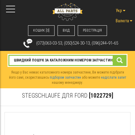
Укр
Валюта
КОШИК [0]
ВХIД
РЕЄСТРАЦІЯ
(073)063-03-53, (050)524-30-13, (096)244‑91‑65
Якщо у Вас немає каталожного номера запчастини, Ви можете підібрати
його самі, скориставшись
підбором запчастин
або можете
надіслати запит
нашому менеджеру.
STEGSCHLAUFE ДЛЯ FORD
[1022729]