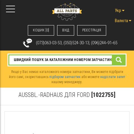
Укр
Валюта
КОШИК [0]
ВХIД
РЕЄСТРАЦІЯ
(073)063-03-53, (050)524-30-13, (096)244‑91‑65
Якщо у Вас немає каталожного номера запчастини, Ви можете підібрати
його самі, скориставшись
підбором запчастин
або можете
надіслати запит
нашому менеджеру.
AUSSBL.-RADHAUS ДЛЯ FORD
[1022755]