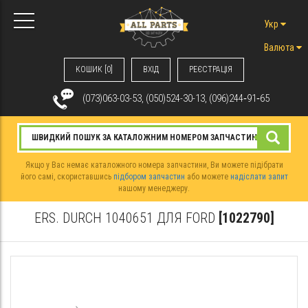
Укр
Валюта
КОШИК [0]
ВХIД
РЕЄСТРАЦІЯ
(073)063-03-53, (050)524-30-13, (096)244‑91‑65
Якщо у Вас немає каталожного номера запчастини, Ви можете підібрати
його самі, скориставшись
підбором запчастин
або можете
надіслати запит
нашому менеджеру.
ERS. DURCH 1040651 ДЛЯ FORD
[1022790]