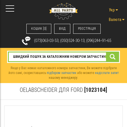
Укр
Валюта
КОШИК [0]
ВХIД
РЕЄСТРАЦІЯ
(073)063-03-53, (050)524-30-13, (096)244‑91‑65
Якщо у Вас немає каталожного номера запчастини, Ви можете підібрати
його самі, скориставшись
підбором запчастин
або можете
надіслати запит
нашому менеджеру.
OELABSCHEIDER ДЛЯ FORD
[1023104]