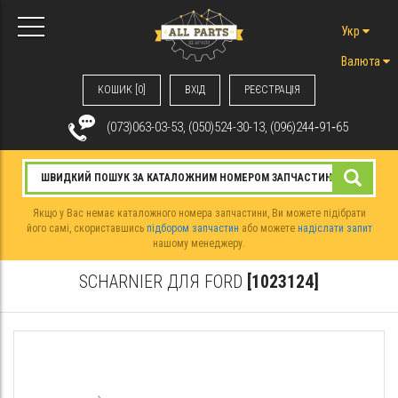
Укр
Валюта
КОШИК [0]
ВХIД
РЕЄСТРАЦІЯ
(073)063-03-53, (050)524-30-13, (096)244‑91‑65
Якщо у Вас немає каталожного номера запчастини, Ви можете підібрати
його самі, скориставшись
підбором запчастин
або можете
надіслати запит
нашому менеджеру.
SCHARNIER ДЛЯ FORD
[1023124]