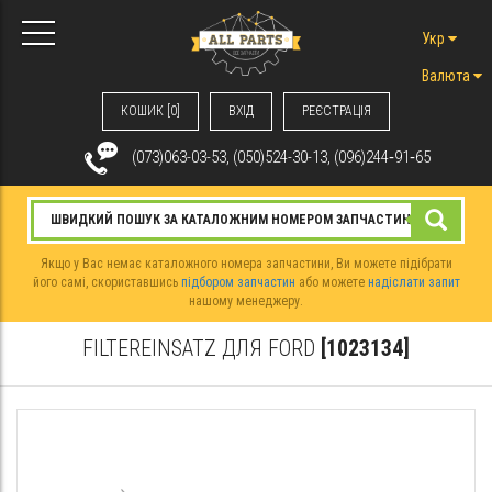
Укр
Валюта
КОШИК [0]
ВХIД
РЕЄСТРАЦІЯ
(073)063-03-53, (050)524-30-13, (096)244‑91‑65
Якщо у Вас немає каталожного номера запчастини, Ви можете підібрати
його самі, скориставшись
підбором запчастин
або можете
надіслати запит
нашому менеджеру.
FILTEREINSATZ ДЛЯ FORD
[1023134]