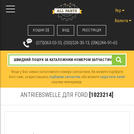
Укр
Валюта
КОШИК [0]
ВХIД
РЕЄСТРАЦІЯ
(073)063-03-53, (050)524-30-13, (096)244‑91‑65
Якщо у Вас немає каталожного номера запчастини, Ви можете підібрати
його самі, скориставшись
підбором запчастин
або можете
надіслати запит
нашому менеджеру.
ANTRIEBSWELLE ДЛЯ FORD
[1023214]