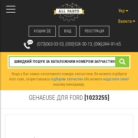
Укр
Валюта
КОШИК [0]
ВХIД
РЕЄСТРАЦІЯ
(073)063-03-53, (050)524-30-13, (096)244‑91‑65
Якщо у Вас немає каталожного номера запчастини, Ви можете підібрати
його самі, скориставшись
підбором запчастин
або можете
надіслати запит
нашому менеджеру.
GEHAEUSE ДЛЯ FORD
[1023255]