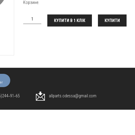
Корзине.
КУПИТИ В 1 КЛІК
КУПИТИ
er
96)244‑91‑65
allparts.odessa@gmail.com