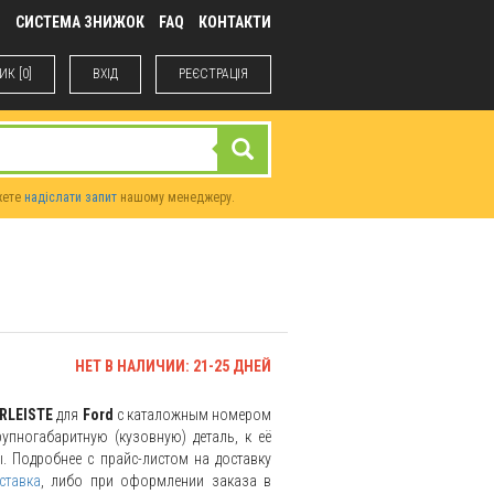
М
СИСТЕМА ЗНИЖОК
FAQ
КОНТАКТИ
К [0]
ВХIД
РЕЄСТРАЦІЯ
жете
надіслати запит
нашому менеджеру.
НЕТ В НАЛИЧИИ: 21-25 ДНЕЙ
ERLEISTE
для
Ford
с каталожным номером
упногабаритную (кузовную) деталь, к её
. Подробнее с прайс-листом на доставку
ставка
, либо при оформлении заказа в