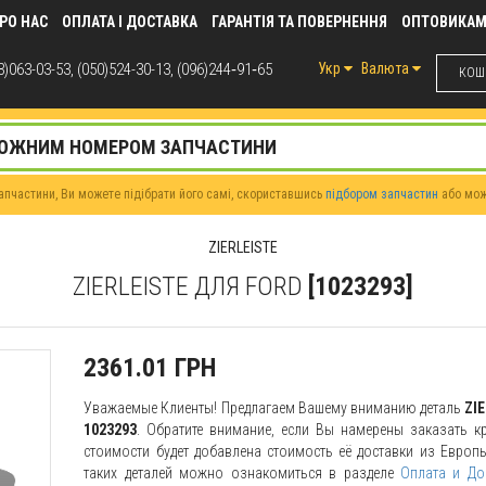
РО НАС
ОПЛАТА І ДОСТАВКА
ГАРАНТІЯ ТА ПОВЕРНЕННЯ
ОПТОВИКА
)063-03-53, (050)524-30-13, (096)244‑91‑65
Укр
Валюта
КОШИ
пчастини, Ви можете підібрати його самі, скориставшись
підбором запчастин
або мо
ZIERLEISTE
ZIERLEISTE ДЛЯ FORD
[1023293]
2361.01 ГРН
Уважаемые Клиенты! Предлагаем Вашему вниманию деталь
ZI
1023293
. Обратите внимание, если Вы намерены заказать кр
стоимости будет добавлена стоимость её доставки из Европы
таких деталей можно ознакомиться в разделе
Оплата и До