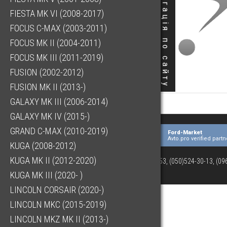
Навігація по сайту
FIESTA MK VI (2008-2017)
FOCUS C-MAX (2003-2011)
FOCUS MK II (2004-2011)
FOCUS MK III (2011-2019)
FUSION (2002-2012)
FUSION MK II (2013-)
GALAXY MK III (2006-2014)
GALAXY MK IV (2015-)
GRAND C-MAX (2010-2019)
Ford-Market
Avto.pro verified partn
KUGA (2008-2012)
KUGA MK II (2012-2020)
(073)063-03-53, (050)524-30-13, (0
KUGA MK III (2020- )
LINCOLN CORSAIR (2020-)
LINCOLN MKC (2015-2019)
LINCOLN MKZ MK II (2013-)