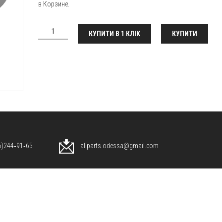
в Корзине.
КУПИТИ В 1 КЛІК
КУПИТИ
96)244‑91‑65
allparts.odessa@gmail.com