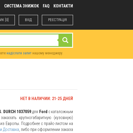
М
СИСТЕМА ЗНИЖОК
FAQ
КОНТАКТИ
К [0]
ВХIД
РЕЄСТРАЦІЯ
жете
надіслати запит
нашому менеджеру.
НЕТ В НАЛИЧИИ: 21-25 ДНЕЙ
S. DURCH 1037059
для
Ford
с каталожным
заказать крупногабаритную (кузовную)
и из Европы. Подробнее с прайс-листом на
и Доставка
, либо при оформлении заказа