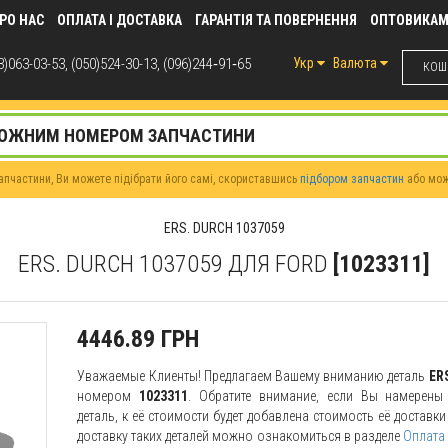
РО НАС
ОПЛАТА І ДОСТАВКА
ГАРАНТІЯ ТА ПОВЕРНЕННЯ
ОПТОВИКА
)063-03-53, (050)524-30-13, (096)244‑91‑65
Укр
Валюта
КОШИ
пчастини, Ви можете підібрати його самі, скориставшись
підбором запчастин
або мо
ERS. DURCH 1037059
ERS. DURCH 1037059 ДЛЯ FORD
[1023311]
4446.89 ГРН
Уважаемые Клиенты! Предлагаем Вашему вниманию деталь
ER
номером
1023311
. Обратите внимание, если Вы намерены 
деталь, к её стоимости будет добавлена стоимость её доставк
доставку таких деталей можно ознакомиться в разделе
Оплата 