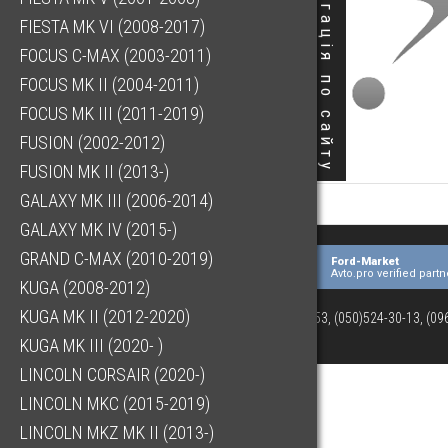
Навігація по сайту
FIESTA MK VI (2008-2017)
FOCUS C-MAX (2003-2011)
FOCUS MK II (2004-2011)
FOCUS MK III (2011-2019)
FUSION (2002-2012)
FUSION MK II (2013-)
GALAXY MK III (2006-2014)
GALAXY MK IV (2015-)
GRAND C-MAX (2010-2019)
Ford-Market
Avto.pro verified partn
KUGA (2008-2012)
KUGA MK II (2012-2020)
(073)063-03-53, (050)524-30-13, (0
KUGA MK III (2020- )
LINCOLN CORSAIR (2020-)
LINCOLN MKC (2015-2019)
LINCOLN MKZ MK II (2013-)