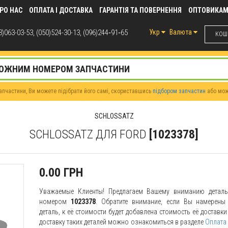
РО НАС
ОПЛАТА І ДОСТАВКА
ГАРАНТІЯ ТА ПОВЕРНЕННЯ
ОПТОВИКА
)063-03-53, (050)524-30-13, (096)244‑91‑65
Укр
Валюта
КОШИ
пчастини, Ви можете підібрати його самі, скориставшись
підбором запчастин
або мо
SCHLOSSATZ
SCHLOSSATZ ДЛЯ FORD
[1023378]
0.00 ГРН
Уважаемые Клиенты! Предлагаем Вашему вниманию дета
номером
1023378
. Обратите внимание, если Вы намерены 
деталь, к её стоимости будет добавлена стоимость её доставк
доставку таких деталей можно ознакомиться в разделе
Оплата 