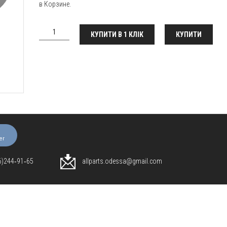
в Корзине.
КУПИТИ В 1 КЛІК
КУПИТИ
er
96)244‑91‑65
allparts.odessa@gmail.com