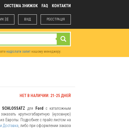
М
СИСТЕМА ЗНИЖОК
FAQ
КОНТАКТИ
К [0]
ВХIД
РЕЄСТРАЦІЯ
жете
надіслати запит
нашому менеджеру.
НЕТ В НАЛИЧИИ: 21-25 ДНЕЙ
ль
SCHLOSSATZ
для
Ford
с каталожным
заказать крупногабаритную (кузовную)
и из Европы. Подробнее с прайс-листом на
и Доставка
, либо при оформлении заказа