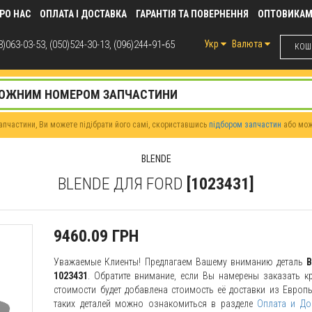
РО НАС
ОПЛАТА І ДОСТАВКА
ГАРАНТІЯ ТА ПОВЕРНЕННЯ
ОПТОВИКА
)063-03-53, (050)524-30-13, (096)244‑91‑65
Укр
Валюта
КОШИ
пчастини, Ви можете підібрати його самі, скориставшись
підбором запчастин
або мо
BLENDE
BLENDE ДЛЯ FORD
[1023431]
9460.09 ГРН
Уважаемые Клиенты! Предлагаем Вашему вниманию деталь
B
1023431
. Обратите внимание, если Вы намерены заказать кр
стоимости будет добавлена стоимость её доставки из Европы
таких деталей можно ознакомиться в разделе
Оплата и До