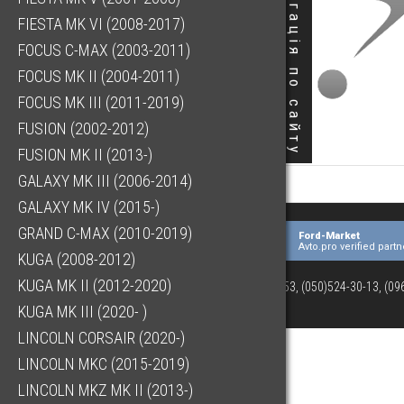
Навігація по сайту
FIESTA MK VI (2008-2017)
FOCUS C-MAX (2003-2011)
FOCUS MK II (2004-2011)
FOCUS MK III (2011-2019)
FUSION (2002-2012)
FUSION MK II (2013-)
GALAXY MK III (2006-2014)
GALAXY MK IV (2015-)
GRAND C-MAX (2010-2019)
Ford-Market
Avto.pro verified partn
KUGA (2008-2012)
KUGA MK II (2012-2020)
(073)063-03-53, (050)524-30-13, (0
KUGA MK III (2020- )
LINCOLN CORSAIR (2020-)
LINCOLN MKC (2015-2019)
LINCOLN MKZ MK II (2013-)