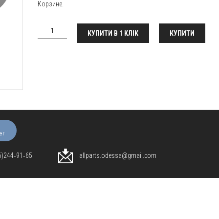
Корзине.
КУПИТИ В 1 КЛІК
КУПИТИ
er
96)244‑91‑65
allparts.odessa@gmail.com