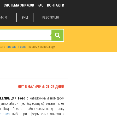
М
СИСТЕМА ЗНИЖОК
FAQ
КОНТАКТИ
К [0]
ВХIД
РЕЄСТРАЦІЯ
жете
надіслати запит
нашому менеджеру.
НЕТ В НАЛИЧИИ: 21-25 ДНЕЙ
LENDE
для
Ford
с каталожным номером
упногабаритную (кузовную) деталь, к её
. Подробнее с прайс-листом на доставку
ставка
, либо при оформлении заказа в