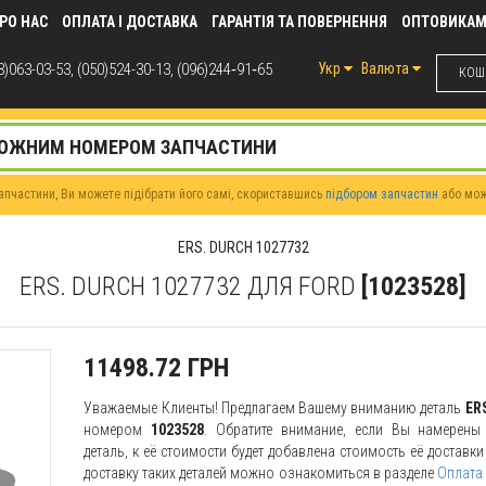
РО НАС
ОПЛАТА І ДОСТАВКА
ГАРАНТІЯ ТА ПОВЕРНЕННЯ
ОПТОВИКА
)063-03-53, (050)524-30-13, (096)244‑91‑65
Укр
Валюта
КОШИ
пчастини, Ви можете підібрати його самі, скориставшись
підбором запчастин
або мо
ERS. DURCH 1027732
ERS. DURCH 1027732 ДЛЯ FORD
[1023528]
11498.72 ГРН
Уважаемые Клиенты! Предлагаем Вашему вниманию деталь
ER
номером
1023528
. Обратите внимание, если Вы намерены 
деталь, к её стоимости будет добавлена стоимость её доставк
доставку таких деталей можно ознакомиться в разделе
Оплата 