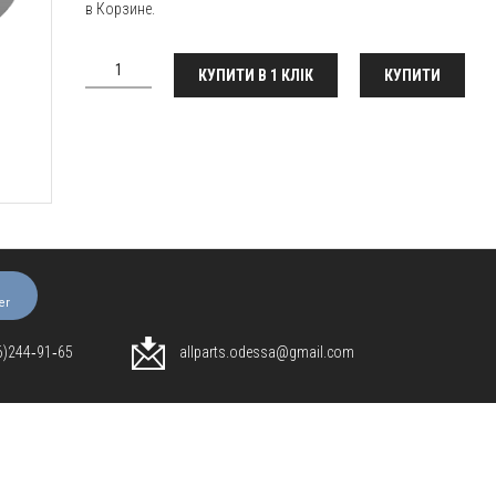
в Корзине.
КУПИТИ В 1 КЛІК
КУПИТИ
er
96)244‑91‑65
allparts.odessa@gmail.com