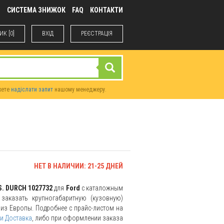
М
СИСТЕМА ЗНИЖОК
FAQ
КОНТАКТИ
К [0]
ВХIД
РЕЄСТРАЦІЯ
жете
надіслати запит
нашому менеджеру.
НЕТ В НАЛИЧИИ: 21-25 ДНЕЙ
S. DURCH 1027732
для
Ford
с каталожным
заказать крупногабаритную (кузовную)
и из Европы. Подробнее с прайс-листом на
и Доставка
, либо при оформлении заказа