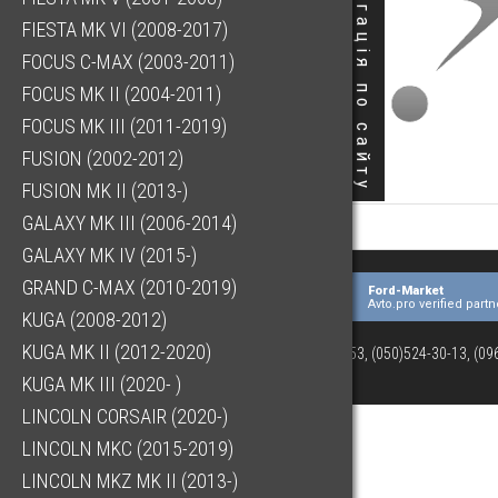
Навігація по сайту
FIESTA MK VI (2008-2017)
FOCUS C-MAX (2003-2011)
FOCUS MK II (2004-2011)
FOCUS MK III (2011-2019)
FUSION (2002-2012)
FUSION MK II (2013-)
GALAXY MK III (2006-2014)
GALAXY MK IV (2015-)
GRAND C-MAX (2010-2019)
Ford-Market
Avto.pro verified partn
KUGA (2008-2012)
KUGA MK II (2012-2020)
(073)063-03-53, (050)524-30-13, (0
KUGA MK III (2020- )
LINCOLN CORSAIR (2020-)
LINCOLN MKC (2015-2019)
LINCOLN MKZ MK II (2013-)