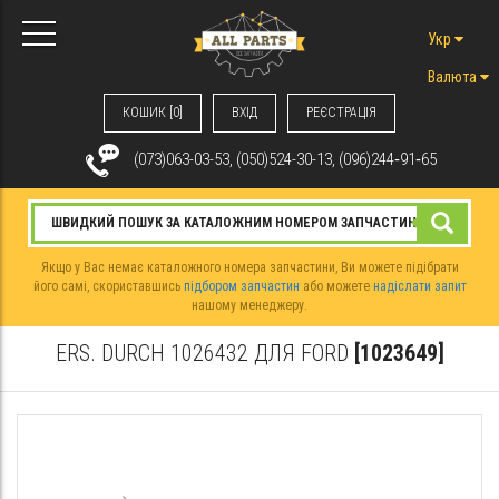
Укр
Валюта
КОШИК [0]
ВХIД
РЕЄСТРАЦІЯ
(073)063-03-53, (050)524-30-13, (096)244‑91‑65
Якщо у Вас немає каталожного номера запчастини, Ви можете підібрати
його самі, скориставшись
підбором запчастин
або можете
надіслати запит
нашому менеджеру.
ERS. DURCH 1026432 ДЛЯ FORD
[1023649]