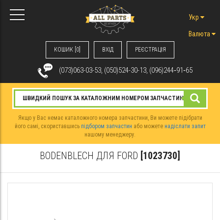
Укр
Валюта
КОШИК [0]
ВХIД
РЕЄСТРАЦІЯ
(073)063-03-53, (050)524-30-13, (096)244‑91‑65
Якщо у Вас немає каталожного номера запчастини, Ви можете підібрати
його самі, скориставшись
підбором запчастин
або можете
надіслати запит
нашому менеджеру.
BODENBLECH ДЛЯ FORD
[1023730]