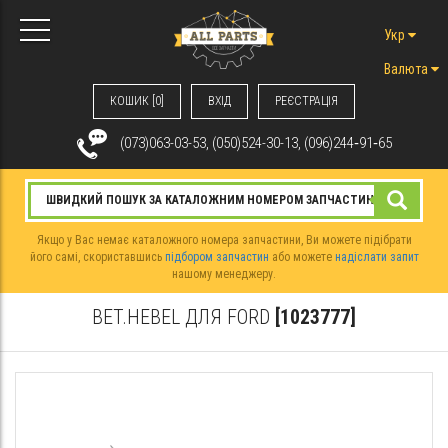
Укр
Валюта
КОШИК [0]
ВХIД
РЕЄСТРАЦІЯ
(073)063-03-53, (050)524-30-13, (096)244‑91‑65
Якщо у Вас немає каталожного номера запчастини, Ви можете підібрати
його самі, скориставшись
підбором запчастин
або можете
надіслати запит
нашому менеджеру.
BET.HEBEL ДЛЯ FORD
[1023777]