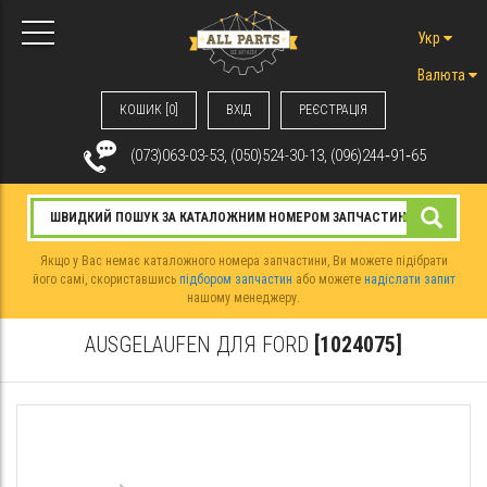
Укр
Валюта
КОШИК [0]
ВХIД
РЕЄСТРАЦІЯ
(073)063-03-53, (050)524-30-13, (096)244‑91‑65
Якщо у Вас немає каталожного номера запчастини, Ви можете підібрати
його самі, скориставшись
підбором запчастин
або можете
надіслати запит
нашому менеджеру.
AUSGELAUFEN ДЛЯ FORD
[1024075]