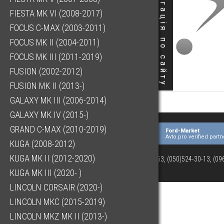
Навігація по сайту
FIESTA MK VI (2008-2017)
FOCUS C-MAX (2003-2011)
FOCUS MK II (2004-2011)
FOCUS MK III (2011-2019)
FUSION (2002-2012)
FUSION MK II (2013-)
GALAXY MK III (2006-2014)
GALAXY MK IV (2015-)
GRAND C-MAX (2010-2019)
Ford-Market
Avto.pro verified partn
KUGA (2008-2012)
KUGA MK II (2012-2020)
(073)063-03-53, (050)524-30-13, (0
KUGA MK III (2020- )
LINCOLN CORSAIR (2020-)
LINCOLN MKC (2015-2019)
LINCOLN MKZ MK II (2013-)