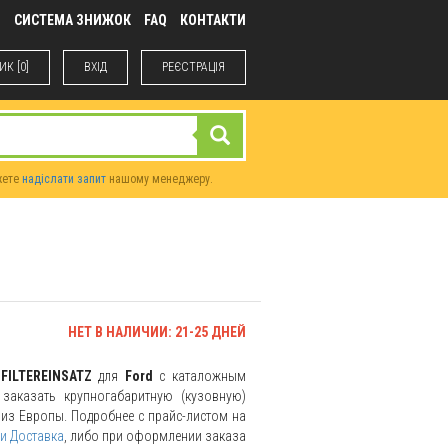
М
СИСТЕМА ЗНИЖОК
FAQ
КОНТАКТИ
К [0]
ВХIД
РЕЄСТРАЦІЯ
жете
надіслати запит
нашому менеджеру.
НЕТ В НАЛИЧИИ: 21-25 ДНЕЙ
ь
FILTEREINSATZ
для
Ford
с каталожным
заказать крупногабаритную (кузовную)
и из Европы. Подробнее с прайс-листом на
и Доставка
, либо при оформлении заказа