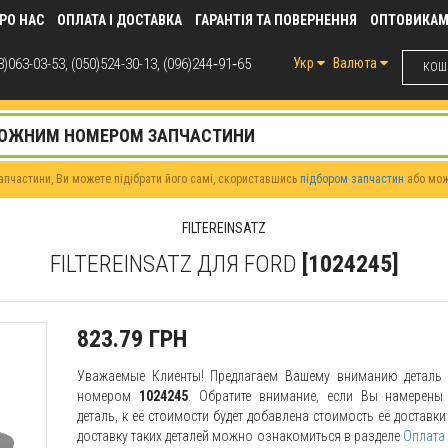
РО НАС
ОПЛАТА І ДОСТАВКА
ГАРАНТІЯ ТА ПОВЕРНЕННЯ
ОПТОВИКА
)063-03-53, (050)524-30-13, (096)244‑91‑65
Укр
Валюта
КОШИ
пчастини, Ви можете підібрати його самі, скориставшись
підбором запчастин
або мо
FILTEREINSATZ
FILTEREINSATZ ДЛЯ FORD
[1024245]
823.79 ГРН
Уважаемые Клиенты! Предлагаем Вашему вниманию детал
номером
1024245
. Обратите внимание, если Вы намерены 
деталь, к её стоимости будет добавлена стоимость её доставк
доставку таких деталей можно ознакомиться в разделе
Оплата 