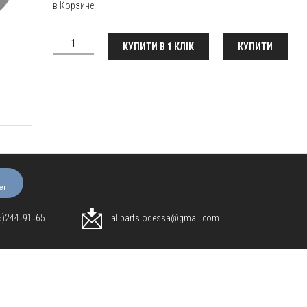
в Корзине.
КУПИТИ В 1 КЛІК
КУПИТИ
er
96)244‑91‑65
allparts.odessa@gmail.com