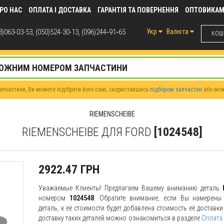
РО НАС
ОПЛАТА І ДОСТАВКА
ГАРАНТІЯ ТА ПОВЕРНЕННЯ
ОПТОВИКА
)063-03-53, (050)524-30-13, (096)244‑91‑65
Укр
Валюта
КОШИ
пчастини, Ви можете підібрати його самі, скориставшись
підбором запчастин
або мо
RIEMENSCHEIBE
RIEMENSCHEIBE ДЛЯ FORD
[1024548]
2922.47 ГРН
Уважаемые Клиенты! Предлагаем Вашему вниманию деталь
номером
1024548
. Обратите внимание, если Вы намерены 
деталь, к её стоимости будет добавлена стоимость её доставк
доставку таких деталей можно ознакомиться в разделе
Оплата 