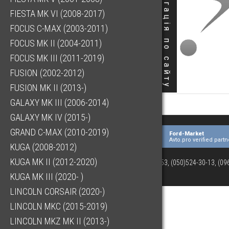
Навігація по сайту
FIESTA MK VI (2008-2017)
FOCUS C-MAX (2003-2011)
FOCUS MK II (2004-2011)
FOCUS MK III (2011-2019)
FUSION (2002-2012)
FUSION MK II (2013-)
GALAXY MK III (2006-2014)
GALAXY MK IV (2015-)
GRAND C-MAX (2010-2019)
Ford-Market
Avto.pro verified partn
KUGA (2008-2012)
KUGA MK II (2012-2020)
(073)063-03-53, (050)524-30-13, (0
KUGA MK III (2020- )
LINCOLN CORSAIR (2020-)
LINCOLN MKC (2015-2019)
LINCOLN MKZ MK II (2013-)