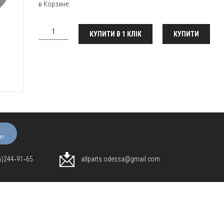
в Корзине.
КУПИТИ В 1 КЛІК
КУПИТИ
er
96)244‑91‑65
allparts.odessa@gmail.com