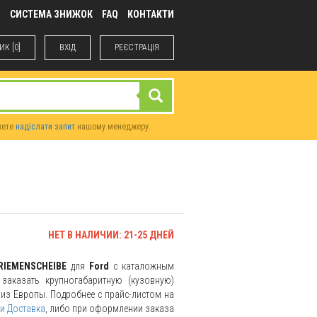
М
СИСТЕМА ЗНИЖОК
FAQ
КОНТАКТИ
К [0]
ВХIД
РЕЄСТРАЦІЯ
жете
надіслати запит
нашому менеджеру.
НЕТ В НАЛИЧИИ: 21-25 ДНЕЙ
RIEMENSCHEIBE
для
Ford
с каталожным
заказать крупногабаритную (кузовную)
и из Европы. Подробнее с прайс-листом на
и Доставка
, либо при оформлении заказа