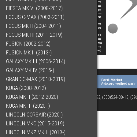
Навігація по сайту
FIESTA MK VI (2008-2017)
FOCUS C-MAX (2003-2011)
FOCUS MK II (2004-2011)
FOCUS MK III (2011-2019)
FUSION (2002-2012)
FUSION MK II (2013-)
GALAXY MK III (2006-2014)
GALAXY MK IV (2015-)
GRAND C-MAX (2010-2019)
Ford-Market
Avto.pro verified partn
KUGA (2008-2012)
KUGA MK II (2012-2020)
(073)063-03-53, (050)524-30-13, (0
KUGA MK III (2020- )
LINCOLN CORSAIR (2020-)
LINCOLN MKC (2015-2019)
LINCOLN MKZ MK II (2013-)