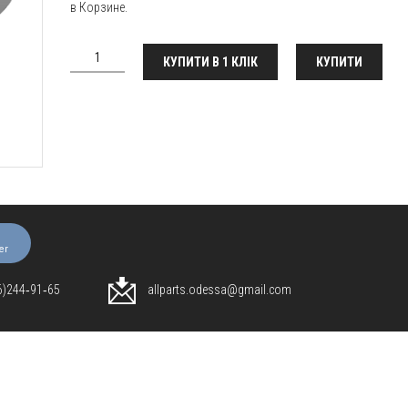
в Корзине.
КУПИТИ В 1 КЛІК
КУПИТИ
er
96)244‑91‑65
allparts.odessa@gmail.com