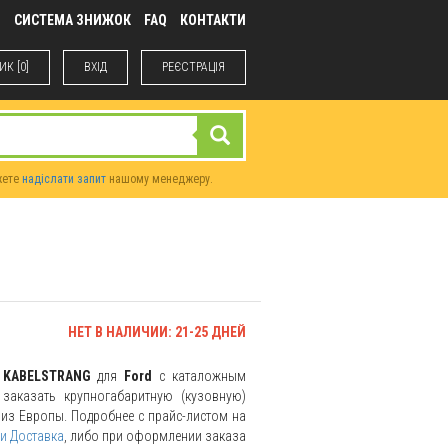
М
СИСТЕМА ЗНИЖОК
FAQ
КОНТАКТИ
К [0]
ВХIД
РЕЄСТРАЦІЯ
жете
надіслати запит
нашому менеджеру.
НЕТ В НАЛИЧИИ: 21-25 ДНЕЙ
ь
KABELSTRANG
для
Ford
с каталожным
заказать крупногабаритную (кузовную)
и из Европы. Подробнее с прайс-листом на
и Доставка
, либо при оформлении заказа