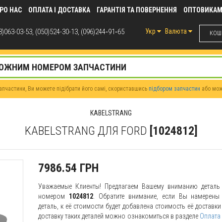
РО НАС
ОПЛАТА І ДОСТАВКА
ГАРАНТІЯ ТА ПОВЕРНЕННЯ
ОПТОВИКА
)063-03-53, (050)524-30-13, (096)244‑91‑65
Укр
Валюта
КОШИ
пчастини, Ви можете підібрати його самі, скориставшись
підбором запчастин
або мо
KABELSTRANG
KABELSTRANG ДЛЯ FORD
[1024812]
7986.54 ГРН
Уважаемые Клиенты! Предлагаем Вашему вниманию детал
номером
1024812
. Обратите внимание, если Вы намерены 
деталь, к её стоимости будет добавлена стоимость её доставк
доставку таких деталей можно ознакомиться в разделе
Оплата 