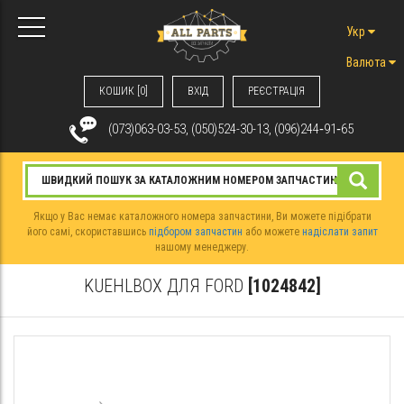
Укр
Валюта
КОШИК [0]
ВХIД
РЕЄСТРАЦІЯ
(073)063-03-53, (050)524-30-13, (096)244‑91‑65
Якщо у Вас немає каталожного номера запчастини, Ви можете підібрати
його самі, скориставшись
підбором запчастин
або можете
надіслати запит
нашому менеджеру.
KUEHLBOX ДЛЯ FORD
[1024842]