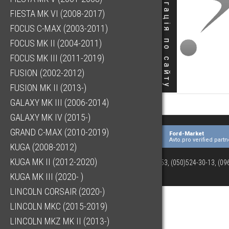
Навігація по сайту
FIESTA MK VI (2008-2017)
FOCUS C-MAX (2003-2011)
FOCUS MK II (2004-2011)
FOCUS MK III (2011-2019)
FUSION (2002-2012)
FUSION MK II (2013-)
GALAXY MK III (2006-2014)
GALAXY MK IV (2015-)
GRAND C-MAX (2010-2019)
Ford-Market
Avto.pro verified partn
KUGA (2008-2012)
KUGA MK II (2012-2020)
(073)063-03-53, (050)524-30-13, (0
KUGA MK III (2020- )
LINCOLN CORSAIR (2020-)
LINCOLN MKC (2015-2019)
LINCOLN MKZ MK II (2013-)