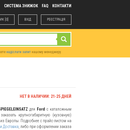
М
СИСТЕМА ЗНИЖОК
FAQ
КОНТАКТИ
К [0]
ВХIД
РЕЄСТРАЦІЯ
жете
надіслати запит
нашому менеджеру.
НЕТ В НАЛИЧИИ: 21-25 ДНЕЙ
SPIEGELEINSATZ
для
Ford
с каталожным
заказать крупногабаритную (кузовную)
и из Европы. Подробнее с прайс-листом на
и Доставка
, либо при оформлении заказа