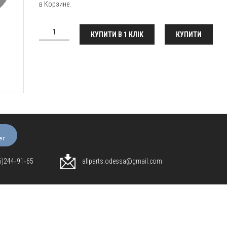
в Корзине.
КУПИТИ В 1 КЛІК
КУПИТИ
er
96)244‑91‑65
allparts.odessa@gmail.com