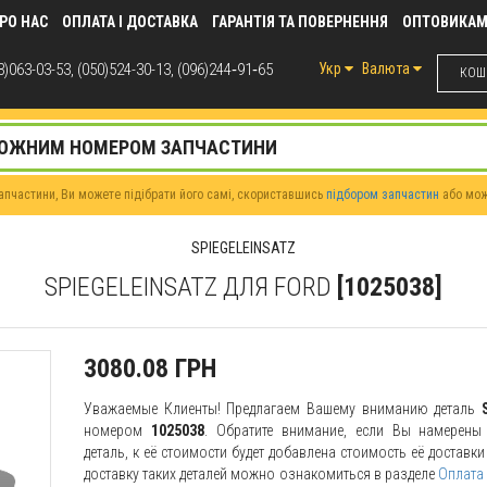
РО НАС
ОПЛАТА І ДОСТАВКА
ГАРАНТІЯ ТА ПОВЕРНЕННЯ
ОПТОВИКА
)063-03-53, (050)524-30-13, (096)244‑91‑65
Укр
Валюта
КОШИ
пчастини, Ви можете підібрати його самі, скориставшись
підбором запчастин
або мо
SPIEGELEINSATZ
SPIEGELEINSATZ ДЛЯ FORD
[1025038]
3080.08 ГРН
Уважаемые Клиенты! Предлагаем Вашему вниманию деталь
номером
1025038
. Обратите внимание, если Вы намерены 
деталь, к её стоимости будет добавлена стоимость её доставк
доставку таких деталей можно ознакомиться в разделе
Оплата 