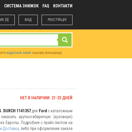
М
СИСТЕМА ЗНИЖОК
FAQ
КОНТАКТИ
К [0]
ВХIД
РЕЄСТРАЦІЯ
жете
надіслати запит
нашому менеджеру.
НЕТ В НАЛИЧИИ: 21-25 ДНЕЙ
S. DURCH 1141357
для
Ford
с каталожным
заказать крупногабаритную (кузовную)
и из Европы. Подробнее с прайс-листом на
и Доставка
, либо при оформлении заказа