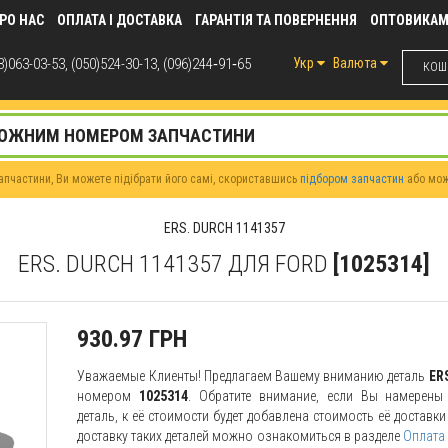
РО НАС
ОПЛАТА І ДОСТАВКА
ГАРАНТІЯ ТА ПОВЕРНЕННЯ
ОПТОВИКА
)063-03-53, (050)524-30-13, (096)244‑91‑65
Укр
Валюта
КОШИ
пчастини, Ви можете підібрати його самі, скориставшись
підбором запчастин
або мо
ERS. DURCH 1141357
ERS. DURCH 1141357 ДЛЯ FORD
[1025314]
930.97 ГРН
Уважаемые Клиенты! Предлагаем Вашему вниманию деталь
ER
номером
1025314
. Обратите внимание, если Вы намерены 
деталь, к её стоимости будет добавлена стоимость её доставк
доставку таких деталей можно ознакомиться в разделе
Оплата 