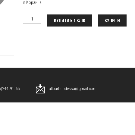
в Корзине.
КУПИТИ В 1 КЛІК
КУПИТИ
96)244‑91‑65
allparts.odessa@gmail.com