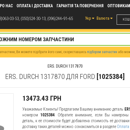
РО НАС
ОПЛАТА І ДОСТАВКА
ГАРАНТІЯ ТА ПОВЕРНЕННЯ
ОПТОВИКА
)063-03-53, (050)524-30-13, (096)244‑91‑65
Укр
Валюта
КОШИ
пчастини, Ви можете підібрати його самі, скориставшись
підбором запчастин
або мо
ERS. DURCH 1317870
ERS. DURCH 1317870 ДЛЯ FORD
[1025384]
13473.43 ГРН
Уважаемые Клиенты! Предлагаем Вашему вниманию деталь
ER
номером
1025384
. Обратите внимание, если Вы намерены 
деталь, к её стоимости будет добавлена стоимость её доставк
доставку таких деталей можно ознакомиться в разделе
Оплата 