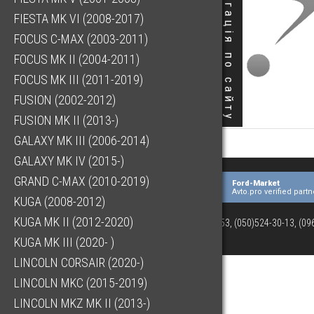
Навігація по сайту
FIESTA MK VI (2008-2017)
FOCUS C-MAX (2003-2011)
FOCUS MK II (2004-2011)
FOCUS MK III (2011-2019)
FUSION (2002-2012)
FUSION MK II (2013-)
GALAXY MK III (2006-2014)
GALAXY MK IV (2015-)
GRAND C-MAX (2010-2019)
Ford-Market
Avto.pro verified partn
KUGA (2008-2012)
KUGA MK II (2012-2020)
(073)063-03-53, (050)524-30-13, (0
KUGA MK III (2020- )
LINCOLN CORSAIR (2020-)
LINCOLN MKC (2015-2019)
LINCOLN MKZ MK II (2013-)