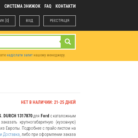
М
СИСТЕМА ЗНИЖОК
FAQ
КОНТАКТИ
К [0]
ВХIД
РЕЄСТРАЦІЯ
жете
надіслати запит
нашому менеджеру.
НЕТ В НАЛИЧИИ: 21-25 ДНЕЙ
S. DURCH 1317870
для
Ford
с каталожным
заказать крупногабаритную (кузовную)
и из Европы. Подробнее с прайс-листом на
и Доставка
, либо при оформлении заказа