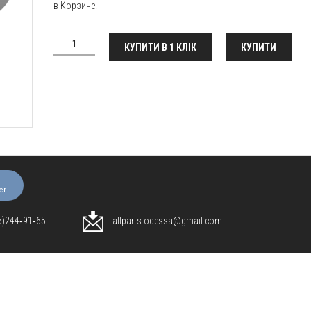
в Корзине.
КУПИТИ В 1 КЛІК
КУПИТИ
er
96)244‑91‑65
allparts.odessa@gmail.com