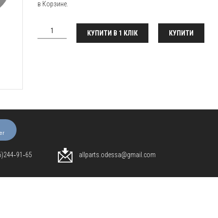
в Корзине.
КУПИТИ В 1 КЛІК
КУПИТИ
er
96)244‑91‑65
allparts.odessa@gmail.com