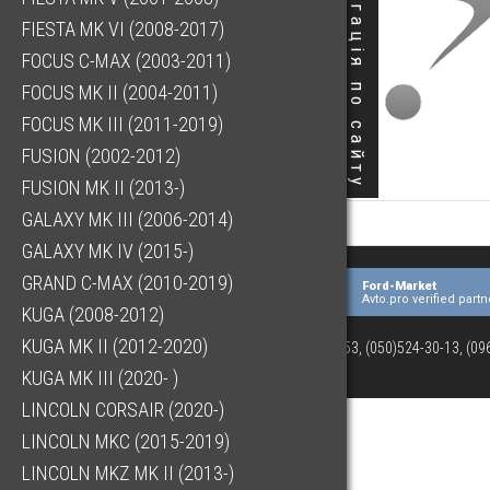
Навігація по сайту
FIESTA MK VI (2008-2017)
FOCUS C-MAX (2003-2011)
FOCUS MK II (2004-2011)
FOCUS MK III (2011-2019)
FUSION (2002-2012)
FUSION MK II (2013-)
GALAXY MK III (2006-2014)
GALAXY MK IV (2015-)
GRAND C-MAX (2010-2019)
Ford-Market
Avto.pro verified partn
KUGA (2008-2012)
KUGA MK II (2012-2020)
(073)063-03-53, (050)524-30-13, (0
KUGA MK III (2020- )
LINCOLN CORSAIR (2020-)
LINCOLN MKC (2015-2019)
LINCOLN MKZ MK II (2013-)