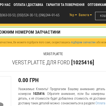
РО НАС
ОПЛАТА І ДОСТАВКА
ГАРАНТІЯ ТА ПОВЕРНЕННЯ
ОПТОВИКА
)063-03-53, (050)524-30-13, (096)244‑91‑65
Укр
Валюта
КОШИ
пчастини, Ви можете підібрати його самі, скориставшись
підбором запчастин
або мо
VERST.PLATTE
VERST.PLATTE ДЛЯ FORD
[1025416]
0.00 ГРН
Уважаемые Клиенты! Предлагаем Вашему вниманию детал
номером
1025416
. Обратите внимание, если Вы намерены 
деталь, к её стоимости будет добавлена стоимость её доставк
доставку таких деталей можно ознакомиться в разделе
Оплата 