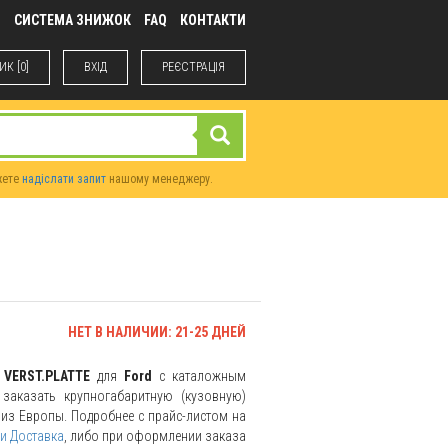
М
СИСТЕМА ЗНИЖОК
FAQ
КОНТАКТИ
К [0]
ВХIД
РЕЄСТРАЦІЯ
жете
надіслати запит
нашому менеджеру.
НЕТ В НАЛИЧИИ: 21-25 ДНЕЙ
ь
VERST.PLATTE
для
Ford
с каталожным
заказать крупногабаритную (кузовную)
и из Европы. Подробнее с прайс-листом на
и Доставка
, либо при оформлении заказа