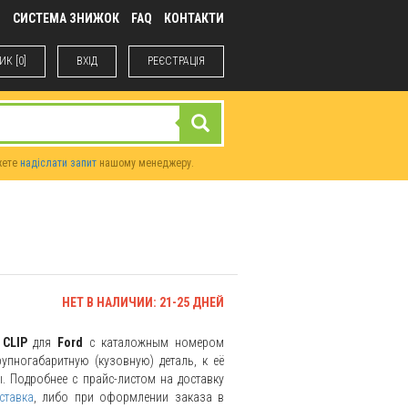
М
СИСТЕМА ЗНИЖОК
FAQ
КОНТАКТИ
К [0]
ВХIД
РЕЄСТРАЦІЯ
жете
надіслати запит
нашому менеджеру.
НЕТ В НАЛИЧИИ: 21-25 ДНЕЙ
ь
CLIP
для
Ford
с каталожным номером
упногабаритную (кузовную) деталь, к её
. Подробнее с прайс-листом на доставку
ставка
, либо при оформлении заказа в