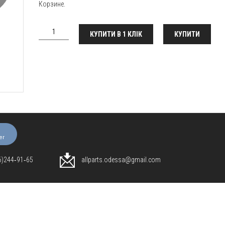
Корзине.
КУПИТИ В 1 КЛІК
КУПИТИ
er
96)244‑91‑65
allparts.odessa@gmail.com