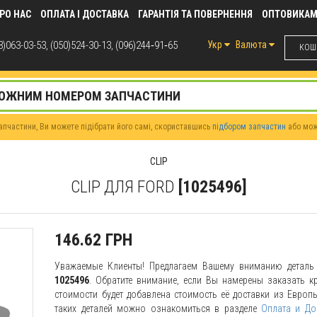
РО НАС
ОПЛАТА І ДОСТАВКА
ГАРАНТІЯ ТА ПОВЕРНЕННЯ
ОПТОВИКА
)063-03-53, (050)524-30-13, (096)244‑91‑65
Укр
Валюта
КОШИ
пчастини, Ви можете підібрати його самі, скориставшись
підбором запчастин
або мо
CLIP
CLIP ДЛЯ FORD
[1025496]
146.62 ГРН
Уважаемые Клиенты! Предлагаем Вашему вниманию детал
1025496
. Обратите внимание, если Вы намерены заказать кр
стоимости будет добавлена стоимость её доставки из Европы
таких деталей можно ознакомиться в разделе
Оплата и До