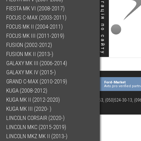
Навігація по сайту
FIESTA MK VI (2008-2017)
FOCUS C-MAX (2003-2011)
FOCUS MK II (2004-2011)
FOCUS MK III (2011-2019)
FUSION (2002-2012)
FUSION MK II (2013-)
GALAXY MK III (2006-2014)
GALAXY MK IV (2015-)
GRAND C-MAX (2010-2019)
Ford-Market
Avto.pro verified partn
KUGA (2008-2012)
KUGA MK II (2012-2020)
(073)063-03-53, (050)524-30-13, (0
KUGA MK III (2020- )
LINCOLN CORSAIR (2020-)
LINCOLN MKC (2015-2019)
LINCOLN MKZ MK II (2013-)