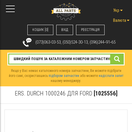
Укр
Валюта
КОШИК [0]
ВХIД
РЕЄСТРАЦІЯ
(073)063-03-53, (050)524-30-13, (096)244‑91‑65
Якщо у Вас немає каталожного номера запчастини, Ви можете підібрати
його самі, скориставшись
підбором запчастин
або можете
надіслати запит
нашому менеджеру.
ERS. DURCH 1000246 ДЛЯ FORD
[1025556]