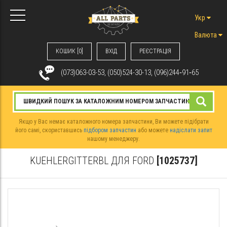
Укр
Валюта
КОШИК [0]
ВХIД
РЕЄСТРАЦІЯ
(073)063-03-53, (050)524-30-13, (096)244‑91‑65
Якщо у Вас немає каталожного номера запчастини, Ви можете підібрати
його самі, скориставшись
підбором запчастин
або можете
надіслати запит
нашому менеджеру.
KUEHLERGITTERBL ДЛЯ FORD
[1025737]