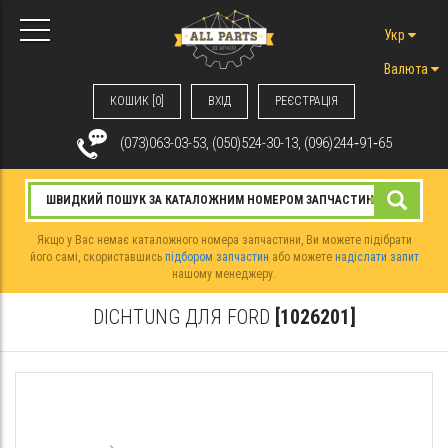
Укр
Валюта
КОШИК [0]
ВХIД
РЕЄСТРАЦІЯ
(073)063-03-53, (050)524-30-13, (096)244‑91‑65
Якщо у Вас немає каталожного номера запчастини, Ви можете підібрати
його самі, скориставшись
підбором запчастин
або можете
надіслати запит
нашому менеджеру.
DICHTUNG ДЛЯ FORD
[1026201]