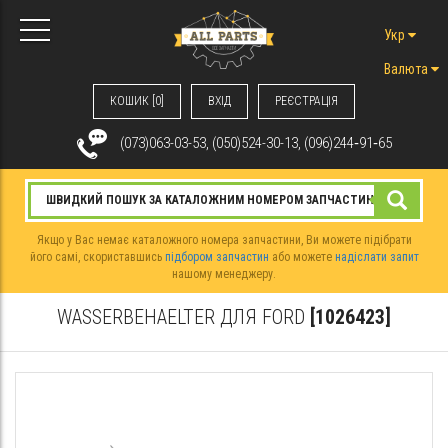
Укр
Валюта
КОШИК [0]
ВХIД
РЕЄСТРАЦІЯ
(073)063-03-53, (050)524-30-13, (096)244‑91‑65
Якщо у Вас немає каталожного номера запчастини, Ви можете підібрати
його самі, скориставшись
підбором запчастин
або можете
надіслати запит
нашому менеджеру.
WASSERBEHAELTER ДЛЯ FORD
[1026423]