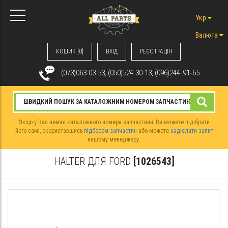
Укр
Валюта
КОШИК [0]
ВХIД
РЕЄСТРАЦІЯ
(073)063-03-53, (050)524-30-13, (096)244‑91‑65
Якщо у Вас немає каталожного номера запчастини, Ви можете підібрати
його самі, скориставшись
підбором запчастин
або можете
надіслати запит
нашому менеджеру.
HALTER ДЛЯ FORD
[1026543]