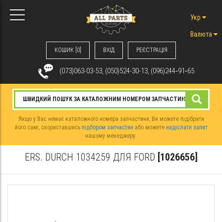
Укр
Валюта
КОШИК [0]
ВХIД
РЕЄСТРАЦІЯ
(073)063-03-53, (050)524-30-13, (096)244‑91‑65
Якщо у Вас немає каталожного номера запчастини, Ви можете підібрати
його самі, скориставшись
підбором запчастин
або можете
надіслати запит
нашому менеджеру.
ERS. DURCH 1034259 ДЛЯ FORD
[1026656]