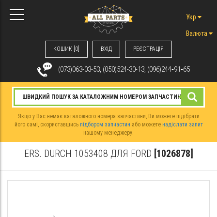
Укр
Валюта
КОШИК [0]
ВХIД
РЕЄСТРАЦІЯ
(073)063-03-53, (050)524-30-13, (096)244‑91‑65
Якщо у Вас немає каталожного номера запчастини, Ви можете підібрати
його самі, скориставшись
підбором запчастин
або можете
надіслати запит
нашому менеджеру.
ERS. DURCH 1053408 ДЛЯ FORD
[1026878]